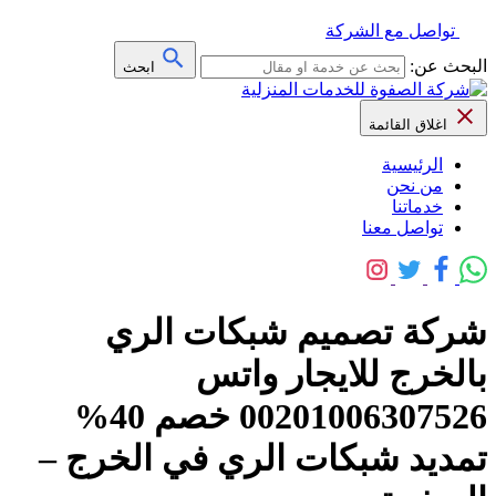
تواصل مع الشركة
البحث عن:
ابحث
اغلاق القائمة
الرئيسية
من نحن
خدماتنا
تواصل معنا
شركة تصميم شبكات الري
بالخرج للايجار واتس
00201006307526 خصم 40%
تمديد شبكات الري في الخرج –