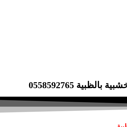
لظبية 0558592765
بية