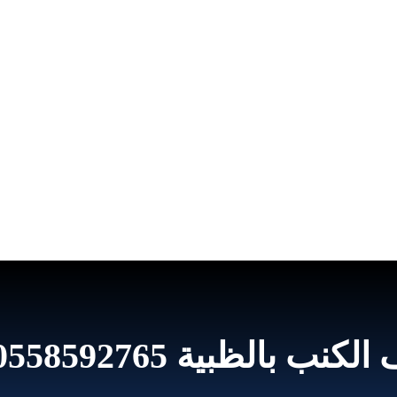
ظبية 0558592765 مع التعطير