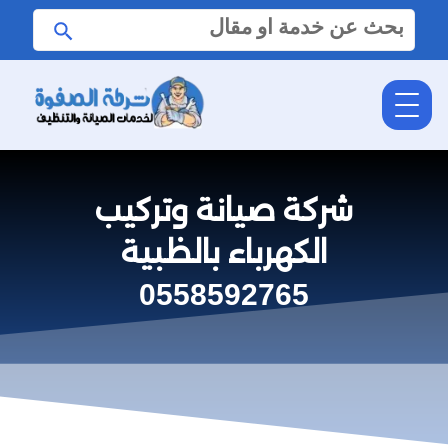
البحث
ابحث
عن:
شركة صيانة وتركيب
الكهرباء بالظبية
0558592765