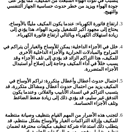
يتسبب في تلوث الهواء المنبعث من المكيف، مما يؤثر على
جودة الهواء ويزيد من خطر حدوث حساسية الجهاز التنفسي
والتهيج.
ارتفاع فاتورة الكهرباء: عندما يكون المكيف مليئًا بالأوساخ،
يحتاج إلى مجهود أكبر للتشغيل وتبريد الهواء، هذا يؤدي إلى
زيادة استهلاك الكهرباء وبالتالي ارتفاع فاتورة الكهرباء.
خلل في الأجزاء الداخلية: يمكن للأوساخ والغبار أن يتراكم في
المراوح والمبادلات الحرارية والأجزاء الداخلية الأخرى
للمكيف، هذا التراكم الزائد قد يؤدي إلى تلف الأجزاء وقد
يسبب خللاً في أداء المكيف وحاجة إلى إصلاح أو استبدال
الأجزاء المتضررة.
احتمال حدوث أعطال وأعطال متكررة: تراكم الأوساخ في
المكيف يزيد من احتمال حدوث أعطال ومشاكل متكررة، قد
يتسبب التراكم في انسداد الأنابيب والفلاتر، وعندما يكون
التدفق غير سليم، قد يؤدي ذلك إلى زيادة ضغط الضاغط
وتلف الأجزاء الحساسة.
لتجنب هذه الأضرار من المهم القيام بتنظيف وصيانة منتظمة
للمكيف وإزالة التراكمات الغبار والأوساخ بشكل منتظم، قد
يتطلب ذلك استدعاء شركة تنظيف مكيفات محترفة لضمان
تنظيف شامل وفحص دوري للمكيفات الخاصة بك.