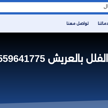
ماتنا
تواصل معنا
يش 0559641775 مع التلميع