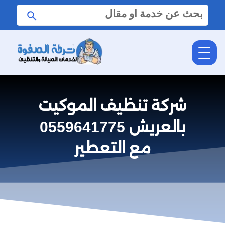
البحث
ابحث
عن:
شركة تنظيف الموكيت
بالعريش 0559641775
مع التعطير