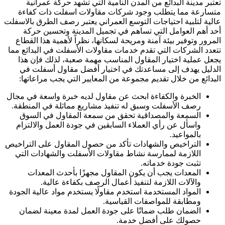
تعتبر مدينة البدائع من المدن النامية التي تشهد حركة عمرانية
متسارعة مما يتطلب وجود شركات مقاولات اسفلت ذات كفاءة
عالية لتلبية احتياجات التوسع العمراني يعتبر رصف الطرق بالاسفلت
أحد أهم العوامل التي تساهم في تجميل المدينة وتحسين حركة
المرور وتوفير بيئة آمنة ومريحة لسكانها، نظراً لأهمية هذا القطاع
تتعدد الشركات التي تقدم خدمات مقاولات الأسفلت في البدائع مما
يجعل عملية اختيار المقاول المناسب مهمة صعبة، لذلك فإن هذا
الدليل يهدف إلى مساعدتك في اختيار أفضل مقاول أسفلت في
البدائع من خلال تقديم مجموعة من المعايير التي يجب مراعاتها:
الخبرة والكفاءة ابحث عن مقاول لديه خبرة واسعة في مجال
رصف الأسفلت وسبق له تنفيذ مشاريع مماثلة في المنطقة.
السمعة والمصداقية تحقق من سمعة المقاول في السوق
واسأل عن رأي العملاء السابقين في جودة العمل والالتزام
بالمواعيد.
التراخيص والشهادات تأكد من حصول المقاول على التراخيص
اللازمة لممارسة نشاط مقاولات الأسفلت والشهادات التي
تثبت جودة خدماته.
المعدات يجب أن يكون المقاول مجهزًا بأحدث المعدات
والآلات اللازمة لتنفيذ أعمال الرصف بكفاءة عالية.
المواد المستخدمة استخدم مقاولًا يستخدم مواد عالية الجودة
ومطابقة للمواصفات القياسية.
الضمان طلب ضمانًا على جودة العمل لمدة معينة لضمان
حصولك على أفضل خدمة.