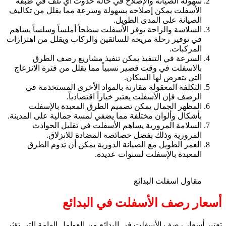
سهولة الصيانة والإصلاح في حالة حدوث أي تلف في طبقة
الأسفلت يمكن إصلاحه بسهولة وسرعة مما يقلل من تكاليف
الصيانة على المدى الطويل.
السلاسة والراحة يوفر الأسفلت سطحاً أملساً وسلساً يساهم
في توفير رحلة مريحة للسائقين والركاب ويقلل من اهتزازات
المركبات.
السرعة في التنفيذ يمكن تنفيذ مشاريع رصف الطرق
بالاسفلت في وقت قصير نسبياً مما يقلل من فترة الانزعاج
التي يتعرض لها السكان.
التكلفة المعقولة مقارنة بالمواد الأخرى المستخدمة في
الرصف فإن الأسفلت يعتبر خياراً اقتصادياً.
المظهر الجمال يمكن تصميم الطرق المعبدة بالإسفلت
بأشكال وألوان مختلفة مما يضفي لمسة جمالية على المدينة.
السلامة المرورية يساهم الأسفلت في تقليل الحوادث
المرورية وذلك بفضل خصائصه المضادة للانزلاق.
العمر الطويل مع الصيانة الدورية يمكن أن تدوم الطرق
المعبدة بالإسفلت لسنوات عديدة.
مقاول اسفلت البدائع
أسعار رصف الأسفلت في البدائع
تعتبر أسعار رصف الأسفلت في البدائع من العوامل الهامة التي تؤثر