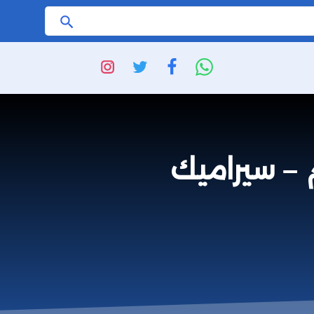
ابحث
م – سيراميك