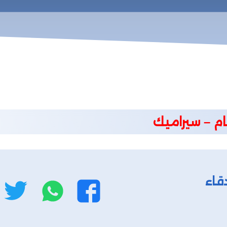
خام – سيراميك
قاء
واتساب
ت
فيسبوك