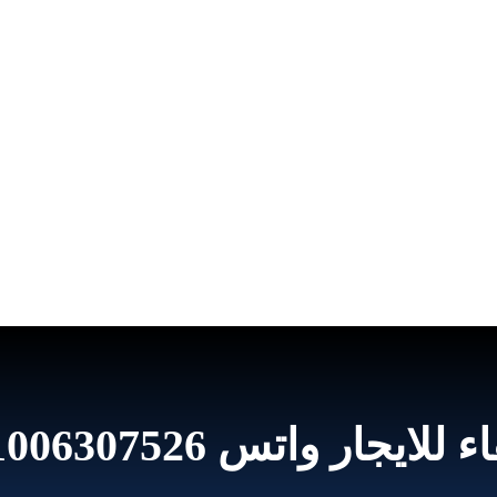
00201006307 خصم 40% الصفوة