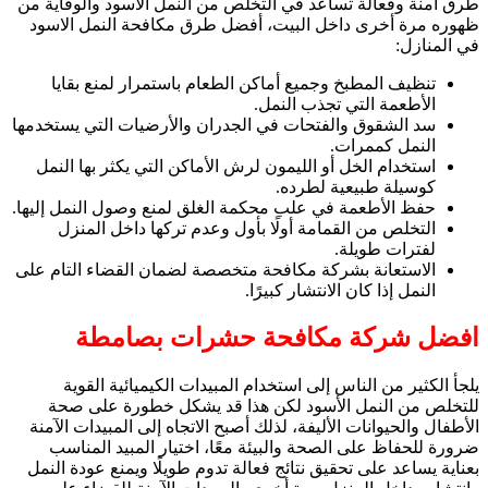
طرق آمنة وفعالة تساعد في التخلص من النمل الأسود والوقاية من
ظهوره مرة أخرى داخل البيت، أفضل طرق مكافحة النمل الاسود
في المنازل:
تنظيف المطبخ وجميع أماكن الطعام باستمرار لمنع بقايا
الأطعمة التي تجذب النمل.
سد الشقوق والفتحات في الجدران والأرضيات التي يستخدمها
النمل كممرات.
استخدام الخل أو الليمون لرش الأماكن التي يكثر بها النمل
كوسيلة طبيعية لطرده.
حفظ الأطعمة في علب محكمة الغلق لمنع وصول النمل إليها.
التخلص من القمامة أولًا بأول وعدم تركها داخل المنزل
لفترات طويلة.
الاستعانة بشركة مكافحة متخصصة لضمان القضاء التام على
النمل إذا كان الانتشار كبيرًا.
افضل شركة مكافحة حشرات بصامطة
يلجأ الكثير من الناس إلى استخدام المبيدات الكيميائية القوية
للتخلص من النمل الأسود لكن هذا قد يشكل خطورة على صحة
الأطفال والحيوانات الأليفة، لذلك أصبح الاتجاه إلى المبيدات الآمنة
ضرورة للحفاظ على الصحة والبيئة معًا، اختيار المبيد المناسب
بعناية يساعد على تحقيق نتائج فعالة تدوم طويلًا ويمنع عودة النمل