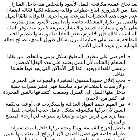
بعد نجاح عملية مكافحة النمل الأسود والتخلص منه داخل المنازل
يظل من الضروري اتباع خطوات وقائية بسيطة لكنها فعّالة لضمان
عدم عودة هذه الحشرات المزعجة مرة أخرى، فالوقاية دائمًا أسهل
وأفضل من تكرار المشكلة خاصة وأن النمل الأسود يمتاز بقدرته
على تكوين مسارات جديدة والانتشار بسرعة كبيرة عند توفر البيئة
المناسبة، لذلك فإن الالتزام ببعض العادات اليومية والتنظيم الجيد
للنظافة يساعد على حماية المنزل بشكل طويل المدى، نصائح فعالة
للوقاية من عودة النمل الأسود:
احرصي على تنظيف المطبخ بشكل يومي والتخلص من بقايا
الطعام والفتات لأن النمل يعتمد على هذه البقايا كمصدر
رئيسي للغذاء ويعود دائمًا إلى الأماكن التي يجد فيها طعامًا
متاحًا.
يجب إغلاق جميع الشقوق الصغيرة والفجوات في الجدران
والأرضيات باستخدام مواد مناسبة فهي تعتبر ممرات خفية
يدخل منها النمل إلى المنزل ويصعب اكتشافها بالعين المجردة
في كثير من الأحيان.
من المهم حفظ المواد الغذائية والسكريات في أوعية محكمة
الغلق لأن تركها مكشوفة يشكل عامل جذب أساسي للنمل
مما يزيد من فرص عودته وانتشاره بسرعة في أرجاء المطبخ
والمنزل.
يفضل إخراج القمامة يوميًا وعدم تركها داخل البيت لفترات
طويلة خاصة في فصل الصيف لأن الروائح المنبعثة منها تعمل
كعامل جذب قوي للحشرات وتزيد احتمالية عودة النمل