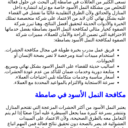
تسعى الكثير من العائلات في صامطة إلى البحث عن حلول فعالة
للتخلص من مشكلة النمل الأسود خاصة مع تزايد انتشاره داخل
المنازل والحدائق ولأن الطرق التقليدية غالبًا ما تفشل في القضاء
عليه بشكل نهائي كان لابد من الاعتماد على شركة متخصصة تمتلك
الخبرة والأدوات الحديثة لتحقيق أفضل النتائج، وهنا تبرز شركة
الصفوة كخيار مثالي لمكافحة النمل الأسود بصامطة بفضل خدماتها
الاحترافية التي تضمن الراحة والأمان للعملاء، مميزات شركة
الصفوة لمكافحة النمل الأسود بصامطة:
فريق عمل مدرب بخبرة طويلة في مجال مكافحة الحشرات.
استخدام مبيدات آمنة ومرخصة لا تضر بصحة الإنسان أو
الحيوانات.
اساليب حديثة للقضاء على النمل الاسود بشكل نهائي وسريع.
متابعة دورية وخدمات ضمان للتأكد من عدم عودة الحشرات.
أسعار مناسبة وخدمات متكاملة تلبي احتياجات العملاء.
سرعة الاستجابة والالتزام بالمواعيد المحددة مع العملاء.
مكافحة النمل الأسود في صامطة
يعتبر النمل الأسود من أكثر الحشرات المزعجة التي تقتحم المنازل
وتنتشر بسرعة كبيرة مما يجعل السيطرة عليه أمرًا صعبًا إذا لم يتم
التعامل معه بالطرق الصحيحة، ولأن الاعتماد على المبيدات
العشوائية قد يضر بالصحة دون تحقيق نتائج فعالة فمن المهم اتباع