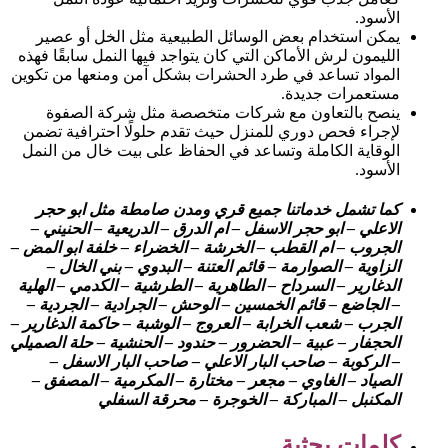
الأسود.
يمكن استخدام بعض الوسائل الطبيعية مثل الخل أو عصير
الليمون لرش الأماكن التي كان يتواجد فيها النمل سابقًا فهذه
المواد تساعد في طرد الحشرات بشكل آمن ومنعها من تكوين
مستعمرات جديدة.
ينصح بالتعاون مع شركات متخصصة مثل شركة الصفوة
لإجراء فحص دوري للمنزل حيث تقدم حلولًا احترافية تضمن
الوقاية الكاملة وتساعد في الحفاظ على بيت خال من النمل
الأسود.
كما تشمل خدماتنا جميع قري ومدن صامطة مثل ابو حجر
الاعلي – ابو حجر الاسفل – ام الدرق – الدريعية – الحنيني –
الجروب – ام القطب – الخرشة – الخضراء – خلفة ابو المض –
الزاوية – الصوارمة – قائم العتنة – البدوي – بني الخال –
الدغارير – السرداح – الطاهرية – الطرشية – الكدمي – الهلية
– الجاضع – قائم الخمسين – الوحش – الجرادية – الجردية –
الجرب – شعب الخرابة – العروج – الوشبة – حاكمة الدغارير –
الحجفار – عبية – الحضرور – حندود – الحنشية – حلة الصميلي
– الركوبة – صاحب البار الاعلي – صاحب البار الاسفل –
الصياد – الغاوي – مجعر – مختارة – المكرمية – المصفق –
المكنبل – المباركة – الخوجرة – محرقة السفلي
كلمات بحثية