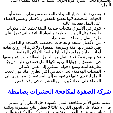
وانتشاره داخل المنزل مرة أخرى، المبيدات الآمنة للقضاء على
النمل:
يوصى دائمًا باختيار المبيدات المعتمدة من وزارة الصحة أو
الجهات المختصة لأنها تخضع للفحص والاختبار وتضمن القضاء
على النمل بفعالية عالية.
تتوفر في الأسواق منتجات صديقة للبيئة تعتمد على مكونات
طبيعية مثل الزيوت العطرية والمواد النباتية والتي تعمل على
طرد النمل وإضعاف مستعمراته.
من الأفضل استخدام بخاخات مخصصة للاستخدام الداخلي
فهي تتميز بأنها آمنة وسريعة المفعول ولا تترك أي روائح نفاذة
أو آثار ضارة مما يجعلها خيارًا مناسبًا للأماكن المغلقة.
تعتبر بودرة مكافحة النمل من الحلول الفعالة حيث يتم وضعها
في الشقوق والزوايا التي يسلكها النمل فتقضي عليه تدريجيًا
بطريقة آمنة وتمنع دخوله المتكرر إلى نفس الأماكن.
المبيدات الهلامية (الجل) تعد من أكثر الطرق أمانًا فهي تجذب
النمل ليتغذى عليها ثم تعود به إلى المستعمرة، مما يؤدي إلى
القضاء على أعداد كبيرة من الحشرات في وقت قصير.
شركة الصفوة لمكافحة الحشرات بصامطة
عندما يتعلق الأمر بمكافحة النمل الأسود داخل المنازل أو المباني
فإن الاعتماد على الجهود الفردية غالبًا لا يعطي نتائج مضمونة ودائمة،
لذلك يأتي دور فريق العمل المتخصص في شركات المكافحة والذي