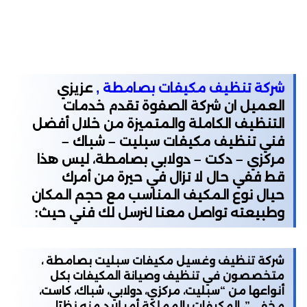
شركة تنظيف مكيفات بصامطة ,
عزيزي
العميل ان شركة الصفوة تقدم خدمات
التنظيف الكاملة والمتميزة من خلال أفضل
فني تنظيف مكيفات سبليت – شباك –
مركزي – دكت – دولابي بصامطة، ليس هذا
قط ففي حال لا تزال في حيرة من أمرك
حيال نوع المكيف المناسب مع حجم المكان
وطبيعته تواصل معنا لنرسل لك فني حيث:
شركة تنظيف وغسيل مكيفات سبليت بصامطة ،
متخصصون في تنظيف وصيانة المكيفات بكل
أنواعها من “سبليت، مركزي، دولابي، شباك، كاست،
مخفي”، المكيفات بالمملكة أمر لابد منه نظرًا