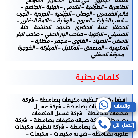
العتنة – البدوي – بني الخال – الدغارير – السرداح –
الطاهرية – الطرشية – الكدمي – الهلية – الجاضع –
قائم الخمسين – الوحش – الجرادية – الجردية – الجرب
– شعب الخرابة – العروج – الوشبة – حاكمة الدغارير –
الحجفار – عبية – الحضرور – حندود – الحنشية – حلة
الصميلي – الركوبة – صاحب البار الاعلي – صاحب البار
الاسفل – الصياد – الغاوي – مجعر – مختارة –
المكرمية – المصفق – المكنبل – المباركة – الخوجرة
– محرقة السفلي
كلمات بحثية
افضل شركة تنظيف مكيفات بصامطة – شركة
واتساب
تنظيف المكيفات بصامطة – شركة غسيل
مكيفات بصامطة – شركة غسيل المكيفات
بصامطة – شركة صيانه مكيفات بصامطة – شركة
إتصل الآن
صيانه المكيفات بصامطة – شركة تنظيف مكيفات
علوية بصامطة – صيانة مكيفات – مكيفات –