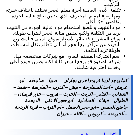
التركيب.
تكلفة الأيدي العاملة أجرة معلم الحجر تختلف باختلاف خبرته
ومهارته فالمعلم المحترف الذي يضمن نتائج عالية الجودة
يتقاضى أجرًا أعلى.
مواد التثبيت واللصق استخدام مواد عالية الجودة في التثبيت
يزيد من التكلفة ولكنه يضمن متانة الحجر لفترات طويلة.
موقع المشروع قد تتأثر الأسعار بموقع المبنى فالمشاريع
البعيدة عن مراكز بيع الحجر أو التي تتطلب نقل لمسافات
طويلة تزيد التكلفة.
اسم الشركة المنفذة التعاون مع شركات متخصصة مثل
شركة الصفوة قد يرفع السعر قليلًا لكنه يضمن جودة أعلى
وخدمة احترافية شاملة.
كما يوجد لدينا فروع اخري بجازان – صبيا – صامطة – ابو
عريش – احد المسارحة – بيش – الدرب – العارضة – ضمد –
العيدابي – الداير – الريث – الحرث – هروب – جزر فرسان –
الطوال – فيفاء – السادلية – ابو حجر الاعلي – الديحمة –
جاضع الخمس – ابو حجر الاسفل – ام التراب – قرية الردحة
– الحريضة – كربوس – الاثلة – جيزان