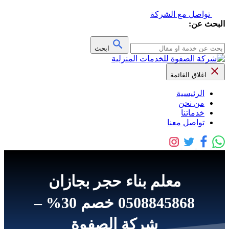
تواصل مع الشركة
البحث عن:
ابحث
اغلاق القائمة
الرئيسية
من نحن
خدماتنا
تواصل معنا
معلم بناء حجر بجازان
0508845868 خصم 30% –
شركة الصفوة