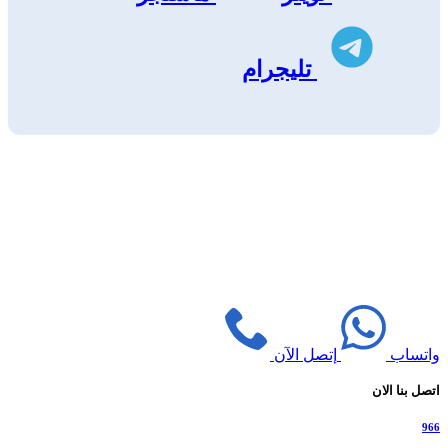
تليجرام
واتساب
إتصل الآن
اتصل بنا الان
966