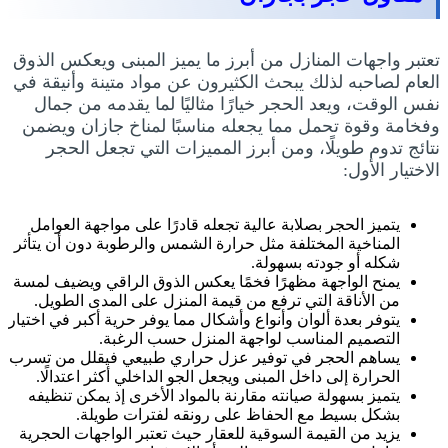
تعتبر واجهات المنازل من أبرز ما يميز المبنى ويعكس الذوق
العام لصاحبه لذلك يبحث الكثيرون عن مواد متينة وأنيقة في
نفس الوقت، ويعد الحجر خيارًا مثاليًا لما يقدمه من جمال
وفخامة وقوة تحمل مما يجعله مناسبًا لمناخ جازان ويضمن
نتائج تدوم طويلًا، ومن أبرز المميزات التي تجعل الحجر
الاختيار الأول:
يتميز الحجر بصلابة عالية تجعله قادرًا على مواجهة العوامل
المناخية المختلفة مثل حرارة الشمس والرطوبة دون أن يتأثر
شكله أو جودته بسهولة.
يمنح الواجهة مظهرًا فخمًا يعكس الذوق الراقي ويضيف لمسة
من الأناقة التي ترفع من قيمة المنزل على المدى الطويل.
يتوفر بعدة ألوان وأنواع وأشكال مما يوفر حرية أكبر في اختيار
التصميم المناسب لواجهة المنزل حسب الرغبة.
يساهم الحجر في توفير عزل حراري طبيعي فيقلل من تسرب
الحرارة إلى داخل المبنى ويجعل الجو الداخلي أكثر اعتدالًا.
يتميز بسهولة صيانته مقارنة بالمواد الأخرى إذ يمكن تنظيفه
بشكل بسيط مع الحفاظ على رونقه لفترات طويلة.
يزيد من القيمة السوقية للعقار حيث تعتبر الواجهات الحجرية