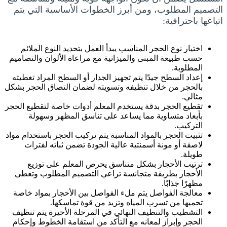
التصميم المطلوب، ومن أبرز الخطوات الأساسية التي يتم
اتباعها باحترافية:
اختيار نوع الحجر المناسب يبدأ العمل بتحديد النوع الملائم
حسب طبيعة المبنى والميزانية مع مراعاة الألوان والتصاميم
المطلوبة.
إعداد السطح جيدًا يتم تجهيز الجدار أو السطح المراد تغطيته
بالحجر من خلال تنظيفه وتسويته لضمان التصاق الحجر بشكل
مثالي.
تقطيع الحجر بدقة يستخدم المعلم أدوات خاصة لتقطيع الحجر
بأبعاد متساوية مما يساعد على تناسق المظهر وسهولة
التركيب.
تثبيت الحجر بالمواد المناسبة يتم تركيب الحجر باستخدام مواد
لاصقة أو مونة أسمنتية عالية الجودة تضمن ثباته لفترات
طويلة.
ترتيب الأحجار بشكل متناسق يحرص المعلم على توزيع
الأحجار بطريقة متجانسة تراعي التصميم المطلوب وتعطي
مظهرًا جذابًا.
معالجة الفواصل يتم ملء الفواصل بين الأحجار بمواد خاصة
تحميها من تسرب المياه وتزيد من قوة تماسكها.
التشطيب والتنظيف النهائي في المرحلة الأخيرة يتم تنظيف
الحجر وإبراز لمعانه مع التأكد من استقامة الخطوط وإحكام