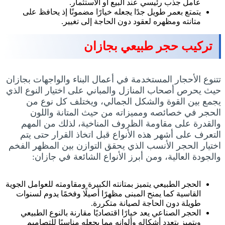
عامل جذب رئيسي عند البيع أو الاستثمار.
يتمتع بعمر طويل جدًا يجعله خيارًا مضمونًا إذ يحافظ على
متانته ومظهره لعقود دون الحاجة إلى تغيير.
تركيب حجر طبيعي بجازان
تتنوع الأحجار المستخدمة في أعمال البناء والواجهات بجازان
حيث يحرص أصحاب المنازل والمباني على اختيار النوع الذي
يجمع بين القوة والشكل الجمالي، ويختلف كل نوع من
الحجر في خصائصه ومميزاته من حيث المتانة واللون
والقدرة على مقاومة الظروف المناخية، لذلك من المهم
التعرف على أشهر هذه الأنواع قبل اتخاذ القرار حتى يتم
اختيار الحجر الأنسب الذي يحقق التوازن بين المظهر الفخم
والجودة العالية، ومن أبرز الأنواع الشائعة في جازان:
الحجر الطبيعي يتميز بمتانته الكبيرة ومقاومته للعوامل الجوية
القاسية كما يمنح المبنى مظهرًا أصيلًا وفخمًا يدوم لسنوات
طويلة دون الحاجة لصيانة متكررة.
الحجر الصناعي يعد خيارًا اقتصاديًا مقارنة بالنوع الطبيعي
ويتميز بتعدد أشكاله وألوانه مما يجعله مناسبًا للتصاميم