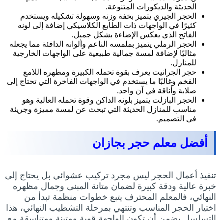
الحديثة والديكورات المتنوعة.
الحجر الجيري يتميز بخفة وزنه وسهولة تشكيله ويستخدم
كثيرًا في الواجهات ذات الطابع الكلاسيكي إضافة إلى لونه
الفاتح الذي يعكس الإضاءة بشكل جميل.
الحجر الرملي يتميز بملمسه الناعم وألوانه الدافئة مما يجعله
مثاليًا لإضافة لمسة جمالية طبيعية على الواجهات الخارجية
للمنازل.
حجر الجرانيت يعرف بقوة تحمله الكبيرة ومظهره اللامع
الفخم وغالبًا ما يستخدم في الواجهات الفاخرة التي تحتاج إلى
صلابة وأناقة في آن واحد.
الحجر البازلت يتميز بلونه الداكن وقوة تحمله العالية وهو
مناسب للمنازل الحديثة التي تبحث عن لمسة مميزة وجريئة
في التصميم.
أفضل معلم حجر بجازان
تنفيذ أعمال الحجر ليس مجرد تركيب عشوائي بل يحتاج إلى
خبرة عالية ودقة كبيرة لضمان متانة المبنى وجمال مظهره
النهائي، فالمعلم المحترف يتبع خطوات منظمة تبدأ من
اختيار الحجر المناسب وتنتهي بمرحلة التشطيب النهائي، هذا
التسلسل يضمن أن تكون الواجهة قوية ومتينة ومتناسقة مع