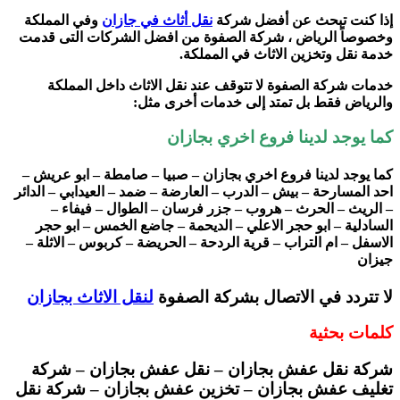
إذا كنت تبحث عن أفضل شركة
نقل أثاث في جازان
وفي المملكة
وخصوصاً الرياض ، شركة الصفوة من افضل الشركات التى قدمت
خدمة نقل وتخزين الاثاث في المملكة
.
خدمات شركة الصفوة لا تتوقف عند نقل الاثاث داخل المملكة
والرياض فقط بل تمتد إلى خدمات أخرى مثل:
كما يوجد لدينا فروع اخري بجازان
كما يوجد لدينا فروع اخري بجازان – صبيا – صامطة – ابو عريش –
احد المسارحة – بيش – الدرب – العارضة – ضمد – العيدابي – الدائر
– الريث – الحرث – هروب – جزر فرسان – الطوال – فيفاء –
السادلية – ابو حجر الاعلي – الديحمة – جاضع الخمس – ابو حجر
الاسفل – ام التراب – قرية الردحة – الحريضة – كربوس – الاثلة –
جيزان
لا تتردد في الاتصال بشركة الصفوة
لنقل الاثاث بجازان
كلمات بحثية
شركة نقل عفش بجازان – نقل عفش بجازان – شركة
تغليف عفش بجازان – تخزين عفش بجازان – شركة نقل