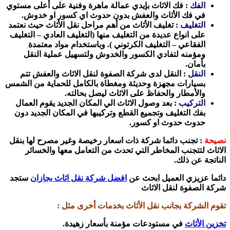
الفك
: فك الاثاث بإيدي عمالة ماهرة وفنية على أعلى مستوي
في فك الأثاث والعفش بدون حدوث اي كسور او خدوش.
التغليف
: تغليف الأثاث من أهم مراحل نقل الأثاث حيث نعتمد
على انواع عديدة من التغليف منها (التغليف العادي – التغليف
الفقاعي – التغليف الكرتوني ). وباستخدام مواد معتمدة
ومؤمنه لتفادي الكسور والخدوش ولتسهيل عملية النقل
بأمان.
النقل
: النقل لدى شركة الصفوة لنقل الاثاث والعفش تتم
بسيارات مجهزة وحديثة ومغطاة بالكامل للحماية من الشمس
والأمطار والحفاظ على الاثاث ليصل بحالته.
التركيب
: بعد وصول الاثاث الي المكان الجديد يقوم العمال
بفك التغليف وتجميع القطع وتركيبها في المكان الجديد دون
حدوث حدوث او كسور.
نصيحة
: تجنب دائما شركة ذات اسعار رخيصة وغير مصرح لها بنقل
الاثاث لتتجنب المخاطر التي تحدث من التعامل معها والخسائر
الناتجة عن ذلك.
دائما عزيزي العميل ابحث عن
افضل شركة نقل اثاث بجازان
ستجد
شركة الصفوة لنقل الاثاث
تقوم الشركة بجانب نقل الأثاث بخدمات أخرى مثل :
تخزين الأثاث
في مستودعات مؤمنة بأسعار زهيدة.