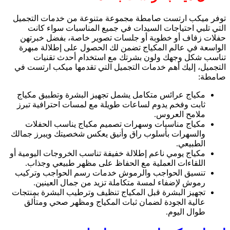
توفر ميكب ارتست صامطة مجموعة متنوعة من خدمات التجميل
التي تلبي احتياجات السيدات في جميع المناسبات سواء كانت
حفلات زفاف أو خطوبة أو جلسات تصوير خاصة، بفضل خبرتهن
الواسعة في عالم المكياج تضمن لك الحصول على إطلالة مبهرة
تناسب شكل وجهك ولون بشرتك مع استخدام أحدث تقنيات
التجميل، إليك أهم خدمات التجميل التي تقدمها ميكب ارتست في
صامطة:
مكياج عرائس متكامل يشمل تجهيز البشرة وتطبيق مكياج
ثابت وفخم يدوم لساعات طويلة مع لمسات احترافية تبرز
ملامح العروس.
مكياج مناسبات وسهرات تصميم مكياج يناسب الحفلات
والسهرات بأسلوب راق وأنيق يعكس شخصيتك ويبرز جمالك
الطبيعي.
مكياج يومي ناعم إطلالة خفيفة تناسب الخروجات اليومية أو
اللقاءات العملية مع الحفاظ على مظهر طبيعي وجذاب.
تنسيق الحواجب والرموش خدمات رسم الحواجب وتركيب
رموش لإضفاء لمسة متكاملة تزيد من جمال العينين.
تجهيز البشرة قبل المكياج تنظيف وترطيب البشرة بمنتجات
عالية الجودة لضمان ثبات المكياج ومظهر صحي ومتألق
طوال اليوم.