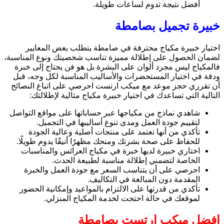
أفضل نتيجة تدوم لساعات طويلة.
خبيرة تجميل بصامطة
اختيار خبيرة مكياج محترفة في صامطة يتطلب بعض المعايير
لضمان الحصول على إطلالة مميزة تناسب شخصيتك ونوع المناسبة،
فالمكياج ليس مجرد ألوان على البشرة بل هو فن يحتاج إلى خبرة
ودقة في اختيار المستحضرات والأساليب المناسبة لكل وجه، قبل
أن تقرري حجز موعد مع ميكب ارتست احرصي على اتباع النصائح
التالية التي تساعدك في اختيار خبيرة مكياج مثالية لإطلالتك:
شاهدي نماذج من مكياجها عبر حساباتها على مواقع التواصل
لتقييم جودة العمل ومدى تنوع أساليبها في التجميل.
تأكدي من أنها تعتمد على منتجات أصلية وعالية الجودة
للحفاظ على صحة بشرتك ومنحك مظهرًا أنيقًا يدوم طويلًا.
اختاري خبيرة لديها خبرة في مكياج العرائس والمناسبات
الخاصة لتضمني إطلالة مناسبة لطبيعة الحدث.
احرصي على أن يتناسب السعر مع جودة العمل والخبرة
المقدمة دون المبالغة في التكاليف.
تأكدي من قدرتها على الالتزام بالمواعيد وإمكانية الحضور
لموقعك في حالة احتجت لخدمة المكياج المنزلي.
افضل ميكب ارتست بصامطة