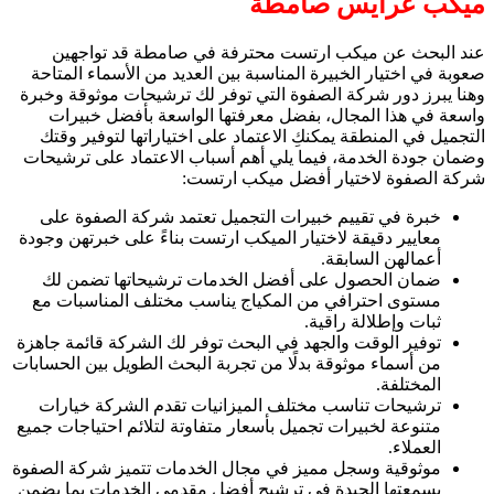
ميكب عرايس صامطة
عند البحث عن ميكب ارتست محترفة في صامطة قد تواجهين
صعوبة في اختيار الخبيرة المناسبة بين العديد من الأسماء المتاحة
وهنا يبرز دور شركة الصفوة التي توفر لك ترشيحات موثوقة وخبرة
واسعة في هذا المجال، بفضل معرفتها الواسعة بأفضل خبيرات
التجميل في المنطقة يمكنكِ الاعتماد على اختياراتها لتوفير وقتك
وضمان جودة الخدمة، فيما يلي أهم أسباب الاعتماد على ترشيحات
شركة الصفوة لاختيار أفضل ميكب ارتست:
خبرة في تقييم خبيرات التجميل تعتمد شركة الصفوة على
معايير دقيقة لاختيار الميكب ارتست بناءً على خبرتهن وجودة
أعمالهن السابقة.
ضمان الحصول على أفضل الخدمات ترشيحاتها تضمن لك
مستوى احترافي من المكياج يناسب مختلف المناسبات مع
ثبات وإطلالة راقية.
توفير الوقت والجهد في البحث توفر لك الشركة قائمة جاهزة
من أسماء موثوقة بدلًا من تجربة البحث الطويل بين الحسابات
المختلفة.
ترشيحات تناسب مختلف الميزانيات تقدم الشركة خيارات
متنوعة لخبيرات تجميل بأسعار متفاوتة لتلائم احتياجات جميع
العملاء.
موثوقية وسجل مميز في مجال الخدمات تتميز شركة الصفوة
بسمعتها الجيدة في ترشيح أفضل مقدمي الخدمات بما يضمن