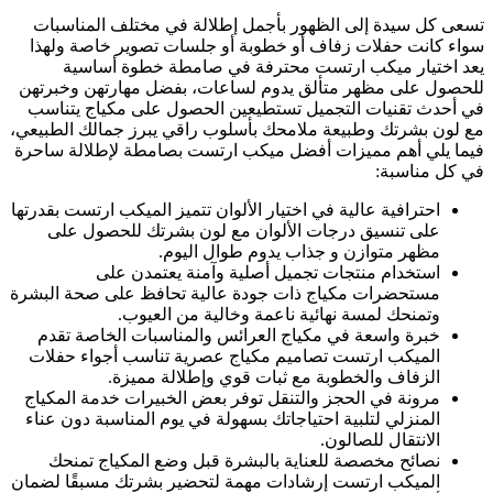
تسعى كل سيدة إلى الظهور بأجمل إطلالة في مختلف المناسبات
سواء كانت حفلات زفاف أو خطوبة أو جلسات تصوير خاصة ولهذا
يعد اختيار ميكب ارتست محترفة في صامطة خطوة أساسية
للحصول على مظهر متألق يدوم لساعات، بفضل مهارتهن وخبرتهن
في أحدث تقنيات التجميل تستطيعين الحصول على مكياج يتناسب
مع لون بشرتك وطبيعة ملامحك بأسلوب راقي يبرز جمالك الطبيعي،
فيما يلي أهم مميزات أفضل ميكب ارتست بصامطة لإطلالة ساحرة
في كل مناسبة:
احترافية عالية في اختيار الألوان تتميز الميكب ارتست بقدرتها
على تنسيق درجات الألوان مع لون بشرتك للحصول على
مظهر متوازن و جذاب يدوم طوال اليوم.
استخدام منتجات تجميل أصلية وآمنة يعتمدن على
مستحضرات مكياج ذات جودة عالية تحافظ على صحة البشرة
وتمنحك لمسة نهائية ناعمة وخالية من العيوب.
خبرة واسعة في مكياج العرائس والمناسبات الخاصة تقدم
الميكب ارتست تصاميم مكياج عصرية تناسب أجواء حفلات
الزفاف والخطوبة مع ثبات قوي وإطلالة مميزة.
مرونة في الحجز والتنقل توفر بعض الخبيرات خدمة المكياج
المنزلي لتلبية احتياجاتك بسهولة في يوم المناسبة دون عناء
الانتقال للصالون.
نصائح مخصصة للعناية بالبشرة قبل وضع المكياج تمنحك
الميكب ارتست إرشادات مهمة لتحضير بشرتك مسبقًا لضمان