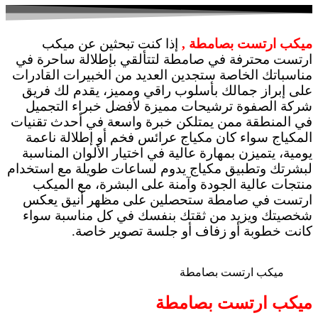
ميكب ارتست بصامطة ,
إذا كنت تبحثين عن ميكب
ارتست محترفة في صامطة لتتألقي بإطلالة ساحرة في
مناسباتك الخاصة ستجدين العديد من الخبيرات القادرات
على إبراز جمالك بأسلوب راقي ومميز، يقدم لك فريق
شركة الصفوة ترشيحات مميزة لأفضل خبراء التجميل
في المنطقة ممن يمتلكن خبرة واسعة في أحدث تقنيات
المكياج سواء كان مكياج عرائس فخم أو إطلالة ناعمة
يومية، يتميزن بمهارة عالية في اختيار الألوان المناسبة
لبشرتك وتطبيق مكياج يدوم لساعات طويلة مع استخدام
منتجات عالية الجودة وآمنة على البشرة، مع الميكب
ارتست في صامطة ستحصلين على مظهر أنيق يعكس
شخصيتك ويزيد من ثقتك بنفسك في كل مناسبة سواء
كانت خطوبة أو زفاف أو جلسة تصوير خاصة.
ميكب ارتست بصامطة
ميكب ارتست بصامطة