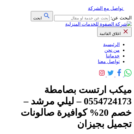
تواصل مع الشركة
البحث عن:
ابحث
اغلاق القائمة
الرئيسية
من نحن
خدماتنا
تواصل معنا
ميكب ارتست بصامطة
0554724173 – ليلي مرشد –
خصم 20% كوافيرة صالونات
تجميل بجيزان