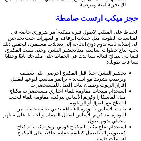
لك تجربة آمنة ومرضية.
حجز ميكب ارتست صامطة
الحفاظ على الميكب لأطول فترة ممكنة أمر ضروري خاصة في
المناسبات الطويلة مثل حفلات الزفاف أو السهرات حيث تحتاجين
إلى إطلالة ثابتة تدوم دون الحاجة إلى تعديلات مستمرة، لتحقيق ذلك
يجب اتباع خطوات أساسية منذ تحضير البشرة وحتى تثبيت المكياج،
فيما يلي نصائح فعالة تساعدك في الحفاظ على مكياجك ثابتًا وجذابًا
لساعات طويلة:
تحضير البشرة جيدًا قبل المكياج احرصي على تنظيف
وترطيب بشرتك مع استخدام برايمر مناسب لنوعها لتقليل
إفراز الزيوت وضمان ثبات أفضل للمستحضرات.
استخدام منتجات مقاومة للماء اختاري مستحضرات مكياج
مثل الماسكارا وكريم الأساس بتركيبة مقاومة للماء لتجنب
التلطخ مع العرق أو الرطوبة.
تثبيت الأساس بالبودرة الشفافة ضعي طبقة خفيفة من
البودرة بعد كريم الأساس لتقليل اللمعان والحفاظ على مظهر
مخملي يدوم أطول.
استخدام بخاخ مثبت المكياج قومي برش مثبت المكياج
كخطوة نهائية ليعمل كطبقة حماية تحافظ على المكياج
لساعات طويلة.