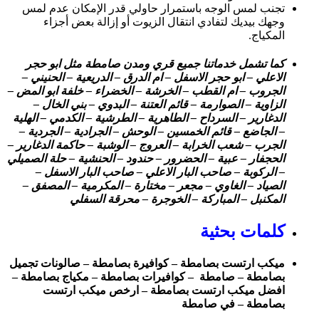
تجنب لمس الوجه باستمرار حاولي قدر الإمكان عدم لمس
وجهك بيديك لتفادي انتقال الزيوت أو إزالة بعض أجزاء
المكياج.
كما تشمل خدماتنا جميع قري ومدن صامطة مثل ابو حجر
الاعلي – ابو حجر الاسفل – ام الدرق – الدريعية – الحنيني –
الجروب – ام القطب – الخرشة – الخضراء – خلفة ابو المض –
الزاوية – الصوارمة – قائم العتنة – البدوي – بني الخال –
الدغارير – السرداح – الطاهرية – الطرشية – الكدمي – الهلية
– الجاضع – قائم الخمسين – الوحش – الجرادية – الجردية –
الجرب – شعب الخرابة – العروج – الوشبة – حاكمة الدغارير –
الحجفار – عبية – الحضرور – حندود – الحنشية – حلة الصميلي
– الركوبة – صاحب البار الاعلي – صاحب البار الاسفل –
الصياد – الغاوي – مجعر – مختارة – المكرمية – المصفق –
المكنبل – المباركة – الخوجرة – محرقة السفلي
كلمات بحثية
ميكب ارتست بصامطة – كوافيرة بصامطة – صالونات تجميل
بصامطة – صامطة – كوافيرات بصامطة – مكياج بصامطة –
افضل ميكب ارتست بصامطة – ارخص ميكب ارتست
بصامطة – في صامطة