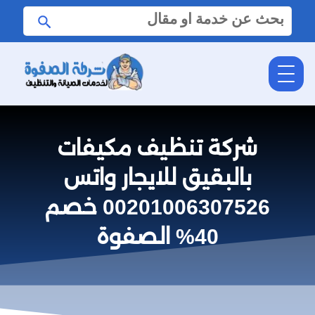
البحث
ابحث
عن:
شركة تنظيف مكيفات
بالبقيق للايجار واتس
00201006307526 خصم
40% الصفوة