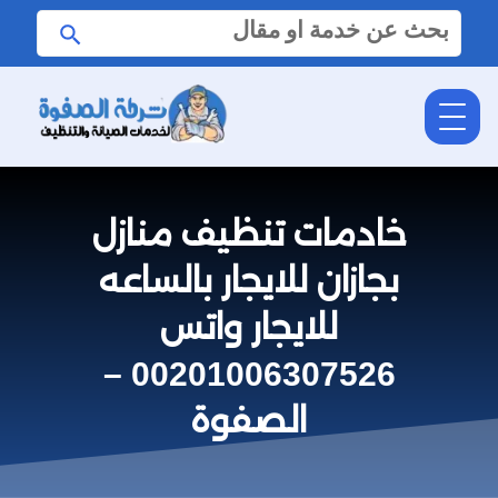
البحث
ابحث
عن:
خادمات تنظيف منازل
بجازان للايجار بالساعه
للايجار واتس
00201006307526 –
الصفوة