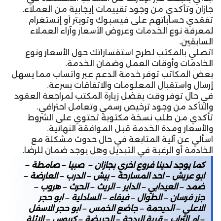
جازان وتأكدي من وجود تقييمات إيجابية من العملاء.
تفقدي حساباتهم على فيسبوك وتويتر أو إنستغرام
لمعرفة نوع الخدمات وعروض الأسعار وآراء العملاء
السابقين.
اتصلي بالمكتب لطرح استفساراتك حول الأسعار ونوع
الخادمات وأوقات العمل وضمان الخدمة.
بعض المكاتب توفر خدمة الدعم عبر واتساب مما يسهل
إرسال واستقبال المعلومات والاتفاقات بسرعة.
في حال توفر وقت يفضل زيارة المكتب لمراجعة العقود
والتأكد من وجود ترخيص رسمي وتعامل احترافي.
تأكدي من طلب نسخة مكتوبة تحتوي على الشروط
والأسعار ومدة الخدمة قبل الموافقة النهائية.
اسألي عن آلية المتابعة في حال حدوث مشكلة مع
الخادمة أو الرغبة في التبديل وهل يوجد ضمان للرضا.
كما يوجد لدينا فروع اخري بجازان – صبيا – صامطة –
ابو عريش – احد المسارحة – بيش – الدرب – العارضة –
ضمد – العيدابي – الداير – الريث – الحرث – هروب –
جزر فرسان – الطوال – فيفاء – السادلية – ابو حجر
الاعلي – الديحمة – جاضع الخمس – ابو حجر الاسفل
– ام التراب – قرية الردحة – الحريضة – كربوس – الاثلة