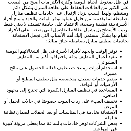
في ظل ضغوط الحياة اليومية وكثرة الالتزامات أصبح من الصعب
على الكثير من العائلات الحفاظ على نظافة المنزل بشكل دائم
ومنتظم، ولهذا السبب يزداد الإقبال على خادمات تنظيف منازل
بصامطة لما يقدمنه من حلول عملية توفر الوقت والجهد وتمنح أفراد
الأسرة بيئة نظيفة وصحية، الاعتماد على خادمة تنظيف لا يعني فقط
ترتيب الأسطح بل يشمل نظافة التفاصيل التي يصعب على الأفراد
القيام بها بشكل مستمر، إليك أهم الأسباب التي تجعل الاستعانة
بخادمات تنظيف منازل بصامطة خيارًا مثاليًا:
توفر الوقت والجهد لأفراد الأسرة في ظل انشغالاتهم اليومية.
تنفيذ أعمال التنظيف بدقة واحترافية أكبر من التنظيف
العشوائي.
استخدام أدوات ومنتجات تنظيف فعالة للحصول على نتائج
مميزة.
تقديم خدمات تنظيف متخصصة مثل تنظيف المطبخ أو
الأرضيات أو النوافذ.
المساعدة في تنظيف المنازل الكبيرة التي تحتاج إلى مجهود
إضافي.
تخفيف العبء على ربات البيوت خصوصًا في حالات الحمل أو
المرض.
الاستعانة بخادمة في المناسبات أو بعد الحفلات لضمان نظافة
شاملة.
بعض الشركات توفر خادمات بالساعة مما يعطي مرونة كبيرة
في المواعيد.