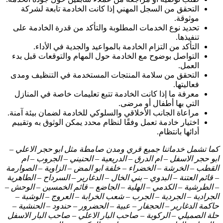
التحقق من السجل المهني إذا كانت الخادمة تابعة لشركة
موثوقة.
تحديد نوع الخدمات المطلوبة والتأكد من قدرة الخادمة على
تنفيذها.
التأكد من التزام الخادمة بالمواعيد والجدية في الأداء.
التواصل بوضوح مع الخادمة حول المهام والتوقعات قبل بدء
العمل.
التحقق من سلامة المنتجات المستخدمة في التنظيف ومدى
فعاليتها.
معرفة ما إذا كانت الخادمة تتبع تعليمات خاصة في المنازل
التي بها أطفال أو مرضى.
مراعاة الجانب الأخلاقي والسلوكي للخادمة لضمان بيئة آمنة.
اختيار خادمة تعمل وفقًا لنظام محدد يمكن الوثوق به وتقييم
أدائها بانتظام.
كما تشمل خدماتنا جميع قري ومدن صامطة مثل ابو حجر الاعلي –
ابو حجر الاسفل – ام الدرق – الدريعية – الحنيني – الجروب – ام
القطب – الخرشة – الخضراء – خلفة ابو المض – الزاوية – الصوارمة
– قائم العتنة – البدوي – بني الخال – الدغارير – السرداح – الطاهرية
– الطرشية – الكدمي – الهلية – الجاضع – قائم الخمسين – الوحش –
الجرادية – الجردية – الجرب – شعب الخرابة – العروج – الوشبة –
حاكمة الدغارير – الحجفار – عبية – الحضرور – حندود – الحنشية –
حلة الصميلي – الركوبة – صاحب البار الاعلي – صاحب البار الاسفل