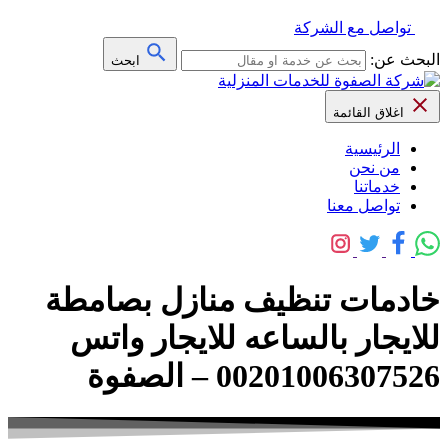
تواصل مع الشركة
البحث عن:
ابحث
اغلاق القائمة
الرئيسية
من نحن
خدماتنا
تواصل معنا
خادمات تنظيف منازل بصامطة
للايجار بالساعه للايجار واتس
00201006307526 – الصفوة