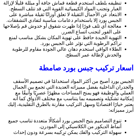
تنظيفه بلطف استخدم قطعة قماش جافة أو مبللة قليلًا لإزالة
الغبار وتجنب المواد الكيميائية القوية التي قد تتلف السطح.
الابتعاد عن الأحمال الثقيلة لا تعلق أوزانًا ثقيلة مباشرة على
الجبس بورد إلا باستخدام دعامات مناسبة لتفادي التشققات.
معالجة أي تلف فورًا إذا ظهرت شقوق أو خدوش قم بإصلاحها
على الفور لتجنب اتساع الضرر.
التهوية الجيدة حافظ على تهوية المكان بشكل مناسب لمنع
تراكم الرطوبة التي تؤثر على الجبس بورد.
الطلاء الواقي استخدم دهان عالي الجودة مقاوم للرطوبة
والخدش لإطالة عمر السطح.
اسعار تركيب جبس بورد صامطة
الجبس بورد أصبح من أكثر المواد استخدامًا في تصميم الأسقف
والجدران الداخلية بفضل مميزاته العديدة التي تجمع بين الجمال
العملي والوظيفة فهو يمنح المساحات مظهرًا عصريًا وأنيقًا مع
إمكانية تشكيله وتصميمه بما يتناسب مع مختلف الأذواق كما أنه
يعتبر خيارًا اقتصاديًا وسهل التركيب مقارنة بالطرق التقليدية، إليك
أبرز مميزاته:
تنوع التصاميم يتيح الجبس بورد أشكالًا متعددة تناسب جميع
أنماط الديكور من الكلاسيكي إلى المودرن.
سهولة التركيب والفك يمكن تركيبه بسرعة ودون إحداث