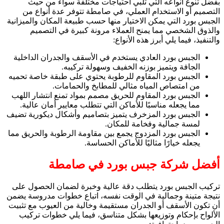
بفضل تنوع أنواعه التي تلبي احتياجات مختلفة سواء من حيث
التصميم أو الاستخدام العملي، في صامطة تتوفر عدة أنواع من
الجبس بورد التي يمكن الاختيار منها حسب طبيعة المكان والميزانية
والذوق الشخصي مما يمنح العملاء مرونة كبيرة في التصميم
والتنفيذ، فيما يلي أبرز هذه الأنواع:
الجبس بورد العادي يستخدم في الأسقف والجدران الداخلية
الجافة ويتميز بوزنه الخفيف وسهولة تركيبه.
الجبس بورد المقاوم للرطوبة يحتوي على طبقة خاصة تحميه
من امتصاص المياه مثالي للمطابخ والحمامات.
الجبس بورد المقاوم للحريق مصمم بمواد تمنع انتشار اللهب
مما يجعله مناسبًا للأماكن التي تتطلب معايير أمان عالية.
الجبس بورد المزخرف يتميز بتصاميم وأشكال ديكورية تضيف
لمسة جمالية وفخامة للمكان.
الجبس بورد المزدوج يجمع بين مقاومة الرطوبة والحريق مما
يجعله خيارًا مثاليًا للأماكن الحساسة.
أفضل شركة جبس بورد في صامطة
تركيب الجبس بورد يتطلب دقة عالية وخبرة لضمان الحصول على
نتيجة متينة وجمالية في الوقت نفسه، اتباع خطوات مدروسة يضمن
أن تكون الأسقف أو الجدران مستقيمة وخالية من العيوب مع تثبيت
الألواح بإحكام وتوزيعها بشكل متناسق، فيما يلي خطوات تركيب