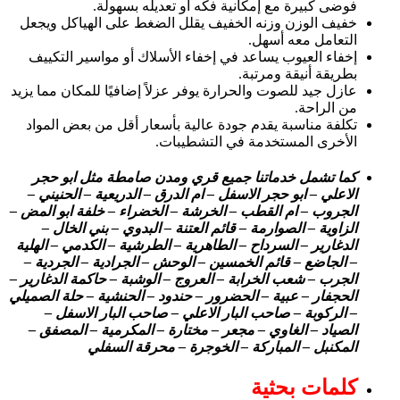
فوضى كبيرة مع إمكانية فكه أو تعديله بسهولة.
خفيف الوزن وزنه الخفيف يقلل الضغط على الهياكل ويجعل
التعامل معه أسهل.
إخفاء العيوب يساعد في إخفاء الأسلاك أو مواسير التكييف
بطريقة أنيقة ومرتبة.
عازل جيد للصوت والحرارة يوفر عزلاً إضافيًا للمكان مما يزيد
من الراحة.
تكلفة مناسبة يقدم جودة عالية بأسعار أقل من بعض المواد
الأخرى المستخدمة في التشطيبات.
كما تشمل خدماتنا جميع قري ومدن صامطة مثل ابو حجر
الاعلي – ابو حجر الاسفل – ام الدرق – الدريعية – الحنيني –
الجروب – ام القطب – الخرشة – الخضراء – خلفة ابو المض –
الزاوية – الصوارمة – قائم العتنة – البدوي – بني الخال –
الدغارير – السرداح – الطاهرية – الطرشية – الكدمي – الهلية
– الجاضع – قائم الخمسين – الوحش – الجرادية – الجردية –
الجرب – شعب الخرابة – العروج – الوشبة – حاكمة الدغارير –
الحجفار – عبية – الحضرور – حندود – الحنشية – حلة الصميلي
– الركوبة – صاحب البار الاعلي – صاحب البار الاسفل –
الصياد – الغاوي – مجعر – مختارة – المكرمية – المصفق –
المكنبل – المباركة – الخوجرة – محرقة السفلي
كلمات بحثية