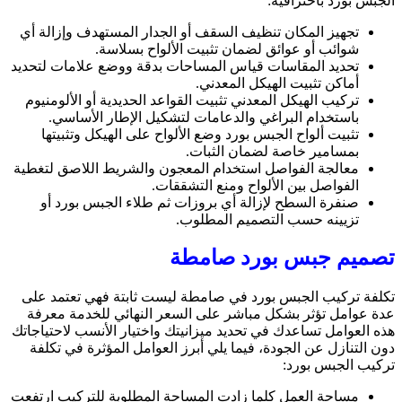
الجبس بورد باحترافية:
تجهيز المكان تنظيف السقف أو الجدار المستهدف وإزالة أي
شوائب أو عوائق لضمان تثبيت الألواح بسلاسة.
تحديد المقاسات قياس المساحات بدقة ووضع علامات لتحديد
أماكن تثبيت الهيكل المعدني.
تركيب الهيكل المعدني تثبيت القواعد الحديدية أو الألومنيوم
باستخدام البراغي والدعامات لتشكيل الإطار الأساسي.
تثبيت ألواح الجبس بورد وضع الألواح على الهيكل وتثبيتها
بمسامير خاصة لضمان الثبات.
معالجة الفواصل استخدام المعجون والشريط اللاصق لتغطية
الفواصل بين الألواح ومنع التشققات.
صنفرة السطح لإزالة أي بروزات ثم طلاء الجبس بورد أو
تزيينه حسب التصميم المطلوب.
تصميم جبس بورد صامطة
تكلفة تركيب الجبس بورد في صامطة ليست ثابتة فهي تعتمد على
عدة عوامل تؤثر بشكل مباشر على السعر النهائي للخدمة معرفة
هذه العوامل تساعدك في تحديد ميزانيتك واختيار الأنسب لاحتياجاتك
دون التنازل عن الجودة، فيما يلي أبرز العوامل المؤثرة في تكلفة
تركيب الجبس بورد:
مساحة العمل كلما زادت المساحة المطلوبة للتركيب ارتفعت