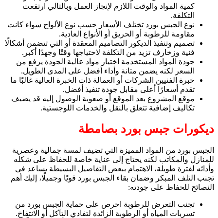
كمية المواد والوقت اللازم لإنجاز العمل وبالتالي ارتفعت
التكلفة.
نوع الجبس بورد تختلف الأسعار حسب نوع الألواح سواء كانت
مقاومة للرطوبة أو الحريق أو الأنواع العادية.
تصميم وتنفيذ الديكور التصاميم المعقدة أو التي تتضمن أشكالًا
فنية وزخارف تزيد من التكلفة لاحتياجها وقتًا وجهدًا أكبر.
جودة المواد المستخدمة اختيار مواد عالية الجودة يرفع من
السعر لكنه يضمن متانة وأداء أفضل على المدى الطويل.
خبرة الفنيين الشركات أو العمالة ذات الخبرة العالية غالبًا ما
تقدم أسعارًا أعلى مقابل جودة تنفيذ أفضل.
موقع المشروع بعد الموقع أو صعوبة الوصول إليه قد يضيف
تكاليف إضافية تتعلق بالنقل والخدمات اللوجستية.
ديكورات جبس بورد بصامطة
الجبس بورد من المواد المميزة التي تضيف لمسة جمالية وعصرية
للمنازل والمكاتب لكنه يحتاج إلى عناية خاصة للحفاظ على شكله
وأدائه لفترة طويلة، الاهتمام ببعض التفاصيل البسيطة يساعد في
تجنب التلف المبكر وضمان بقاء الجبس بورد قويًا وجميلًا، إليك أهم
النصائح للحفاظ على جودته:
تجنب التعرض للرطوبة احرص على حماية الجبس بورد من
تسربات المياه أو الرطوبة الزائدة لتفادي التآكل أو الانتفاخ.