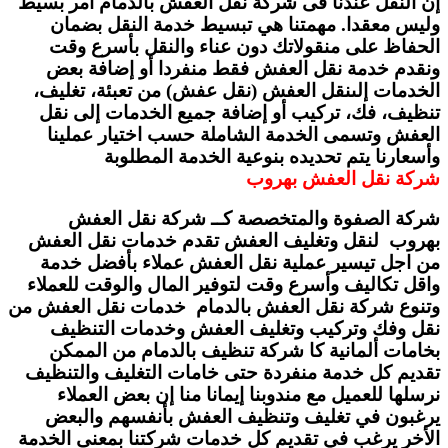
إن النقل عندنا فى شركة نقل العفش بالدمام أمر بسيط
وليس معقدا. مهمتنا هي تبسيط خدمة النقل بضمان
الحفاظ على منقولاتك دون عناء والنقل بأسرع وقت
ونقدم خدمة نقل العفش فقط منفردا أو إضافة بعض
الخدمات إلىنقل العفش (نقل عفش) من تعبئة، تغليف،
تنظيف، فك، تركيب أو إضافة جميع الخدمات إلى نقل
العفش وتسمى الخدمة الشاملة حسب اختيار عملينا
وأسعارنا يتم تحديده بنوعية الخدمة المطلوبة
شركة نقل العفش بهروب
شركة الصفوة والمتخصصة كــ شركة نقل العفش
بهروب لنقل وتغليف العفش تقدم خدمات نقل العفش
من اجل تيسير عملية نقل العفش عملاء بأفضل خدمة
واقل تكاليف وأسرع وقت لتوفير المال والوقت للعملاء
وتنوع شركة نقل العفش بالدمام خدمات نقل العفش من
نقل وفك وتركيب وتغليف العفش وخدمات التنظيف
بخامات ألمانية كا شركة تنظيف بالدمام من الممكن
تقديم كل خدمة منفردة حتى خامات التغليف والتنظيف
نرسلها للعميل مع مندوبنا إيمانا منا إن بعض العملاء
يرغبون في تغليف وتنظيف العفش بأنفسهم والبعض
الأخر يرغب في تقديم كل خدمات شركتنا بمعنى الخدمة