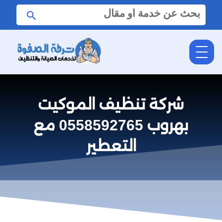
البحث
ابحث
عن:
شركة تنظيف الموكيت
بهروب 0558592765 مع
التعطير