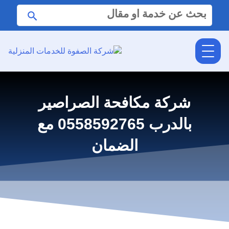
البحث
ابحث
عن:
شركة مكافحة الصراصير
بالدرب 0558592765 مع
الضمان