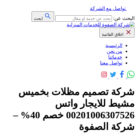
تواصل مع الشركة
البحث عن:
ابحث
اغلاق القائمة
الرئيسية
من نحن
خدماتنا
تواصل معنا
شركة تصميم مظلات بخميس
مشيط للايجار واتس
00201006307526 خصم 40% –
شركة الصفوة