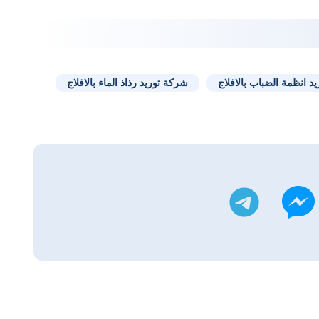
د انظمة الضباب بالافلاج
شركة توريد رذاذ الماء بالافلاج
يتر
تليجرام
ماسنجر