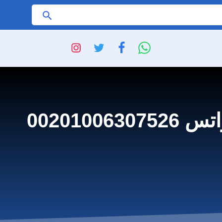
ابحث
شركة تركيب انظمة الضباب والرذاذ بالافلاج للايجار واتس 00201006307526