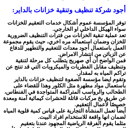
أجود شركة تنظيف وتنقية خزانات بالداير:
توفر المؤسسة عموم أشكال خدمات التعقيم للخزانات
سواء الهيكل الداخلي او الخارجي.
تعد عملية تنقية الخزانات من فترات التنظيف الضرورية
للخزان وضمان استعماله مره اخري، حيث يقوم مجموعة
العمل باستعمال أجود معدات للتعقيم والتطهير للدفاع
عن الزبائن من انتشار الامراض.
فمن الواضح أن أي صهريج يتطلب كل مرحلة لتنقية
وتنظيف مقابل الفطريات والميكروبات التي قد تنتج عن
تراكم المياه به لمقدار.
وتقوم ايضا مؤسسة الصفوة لتنظيف خزانات بالداير
باستعمال مواد مطهرة مثل الكلور وهذا للقضاء على
الطحالب والرواسب المتراكمة المتواجدة في الفنطاس،
عن طريق بخ مركبات قاتلة للحشرات كيمائية آمنة ومعدة
خصيصًا لأعمال التعقيم.
أيضاً تعمل المنشأة التجارية على قياس كمية قلوية المياه
لضمان انها واقعة للاستخدام افراد البيت.
مثلما يقوم الفرقة الرياضية المجهود عندنا بتعقيم