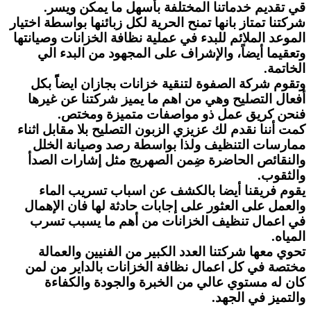
قي تقديم خدماتنا المختلفة بأسهل ما يمكن ويسر.
شركتنا تمتاز بانها تمنح الحرية لكل زبائنها بواسطة اختيار
الموعد الملائم للبدء في عملية نظافة الخزانات وصيانتها
وتعقيما أيضاً، والإشراف على المجهود من البدء الي
الخاتمة.
وتقوم شركة الصفوة لتنقية خزانات بجازان ايضاًً بكل
أفعال التصليح وهي من اهم ما يميز شركتنا عن غيرها
فنحن كريق عمل ذو مواصفات متميزة ومختص.
كمت أننا نقدم لك عزيزي الزبون التصليح بلا مقابل اثناء
ممارسات التنظيف ولذا بواسطة رصد وصيانة الخلل
والنقائص الحاضرة ضِمن الصهريج مثل إشارات الصدأ
والثقوب.
يقوم فريقنا أيضا بالكشف عن اسباب تسريب الماء
والعمل على العثور على إجابات حادثة لها فان الإهمال
في اعمال تنظيف الخزانات من أهم ما يسبب تسرب
المياه.
تحوي معها شركتنا العدد الكبير من الفنيين والعمالة
مختصة في كل اعمال نظافة الخزانات بالداير من لمن
كان له مستوي عالي من الخبرة والجودة والكفاءة
والتميز في الجهد.