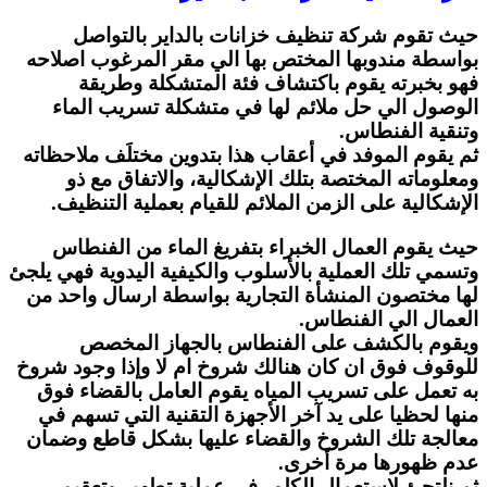
حيث تقوم شركة تنظيف خزانات بالداير بالتواصل
بواسطة مندوبها المختص بها الي مقر المرغوب اصلاحه
فهو بخبرته يقوم باكتشاف فئة المتشكلة وطريقة
الوصول الي حل ملائم لها في متشكلة تسريب الماء
وتنقية الفنطاس.
ثم يقوم الموفد في أعقاب هذا بتدوين مختلَف ملاحظاته
ومعلوماته المختصة بتلك الإشكالية، والاتفاق مع ذو
الإشكالية على الزمن الملائم للقيام بعملية التنظيف.
حيث يقوم العمال الخبراء بتفريغ الماء من الفنطاس
وتسمي تلك العملية بالأسلوب والكيفية اليدوية فهي يلجئ
لها مختصون المنشأة التجارية بواسطة ارسال واحد من
العمال الي الفنطاس.
ويقوم بالكشف على الفنطاس بالجهاز المخصص
للوقوف فوق ان كان هنالك شروخ ام لا وإذا وجود شروخ
به تعمل على تسريب المياه يقوم العامل بالقضاء فوق
منها لحظيا على يد آخر الأجهزة التقنية التي تسهم في
معالجة تلك الشروخ والقضاء عليها بشكل قاطع وضمان
عدم ظهورها مرة أخرى.
ثم نلتجئ لاستعمال الكلور في عملية تطهير وتعقيم