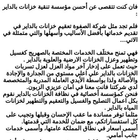
فان كنت تتقصى عن أحسن مؤسسة تنقية خزانات بالداير
:
فلم تجد مثل شركة الصفوة تعقيم خزانات بالداير في
تقديم خدماتها بأفضل الأساليب وأسهلها والتي متمثلة في
الاتي…
فهي تمنح مختلَف الخدمات المختصة بالصهريج كغسيل
وتطهير وعزل الخزانات الارضية والعلوية بالداير .
حيث تعمل على إدخار آخر مواد العزل لعزل تسربات
الخزانات بالداير علي اعلي مستوي من الجدارة والإجادة
والأصالة ولذا بواسطة الأيدي العاملة المدربة والمتخصصة
لدي شركتنا فانت معنا في امان عزيزي الزبون.
فنحن كمؤسسة أخصائية في نظافة الخزانات بالداير نقوم
بكل اعمال التصليح والغسيل والتعقيم والتطهير لخزانات
المياه بالداير .
مثلما توفر مساندة ما عقب الإحسان وقبلها وتجيب على
كل استفساراتكم، مع ضمان للخدمة التي قدمتها.
أسمى اسعار في نطاق المملكة عامتها، وأسمى خدمات
جانب أمامي.