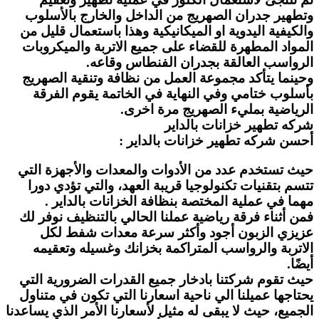
وتطهير جدران الصهريج من الداخل والخارج بالأسلوب
والكيفية اليدوية او الميكانيكية وهذا باستعمال قليل من
المواد المطهرة للقضاء على جميع الاتربة والميكروبات
الرواسب العالقة بجدران الفنطاس وقاعه.
وحينما يتأكد مجموعة العمل من نظافة وتنقية الصهريج
بأسلوب ختامي وفي النهاية في الخاتمة يقوم الفرقة
الرياضية بمليء الصهريج مرة اخرى.
شركه تطهير خزانات بالداير
أحسن شركه تطهير خزانات بالداير :
حيث تستخدم عدد من الأدوات والمعدات والأجهزة التي
تتسم بتقنيات تكنولوجيا قريبة العهد، والتي تؤدي دورا
مهما في عملية المختصة بنظافة الخزانات بالداير .
فمن أثناء فرقة رياضية عملنا الحالي بالتنظيف نوفر لك
عزيزي الزبون أجود وأكثر سرعة معدات شفط لكل
الاتربة والرواسب المتراكمة بخزانك وغسيله وتعقيمه
أيضًا.
حيث تقوم شركتنا بادخار جميع القدرات الضرورية التي
يحتاجها عميلنا الي ناحية اسعارنا التي تكون في متناول
الجميع، حيث لا يبقى له مثيل لأسعارنا الأمر الذي يساعدنا