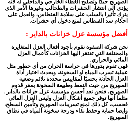
الصهريج جيدًا وتصليح الغطاء الخارجي والداخلي له لأنه
يؤدي الي انتشار الحشرات والطحالب وغيرها الأمر الذي
يترك تأثيرا بالسلب على سلامة الفنطاس، والعمل على
احكام سد الفنطاس لمنع دخول أي حشرات.
أفضل مؤسسة عزل خزانات بالداير :
نحن شركة الصفوة نقوم بأجود أفعال العزل المتغايرة
والمختلفة التي تفتقر اليها الخزانات كأعمال العزل
المائي والحراري.
فهى تقوم بدورها في حراسة الخران من أي خطور مثل
عملية تسرب المياه او السخونة، ويحدث اختيار أداة
العزل الحادثة بحسبًا لمقاييس محددة تلائم وضعية
الصهريج من حيث النمط وطبيعة السخونة بمقر قدوم
الصهريج، فنحن نعد أحسن مؤسسة عزل خزانات بالداير .
مثلما أنها توفر جميع أشكال العزل وليس العزل المائي
فحسب، كل ذلك لمنع تسريبات الصهريج وتأمين السطح،
وايضا حماية وحفظ نقاء ودرجة سخونة المياه في نطاق
الصهريج.