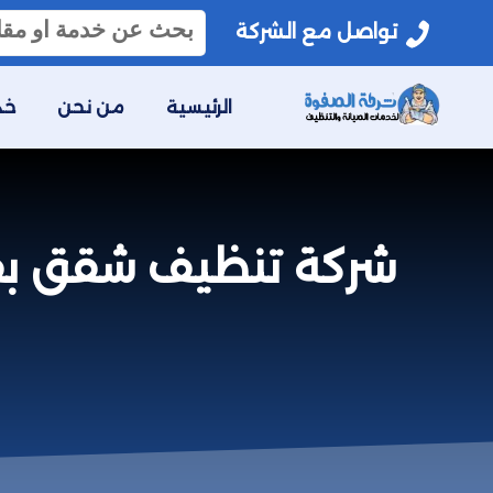
البحث
تواصل مع الشركة
عن:
الرئيسية
من نحن
خد
شركة تنظيف شقق بفيفاء 0559641775 خصم 30% –