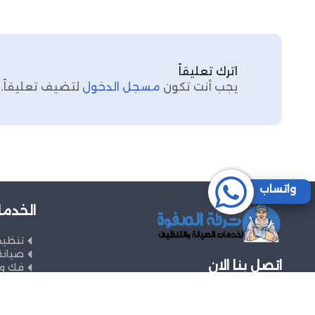
اترك تعليقاً
يجب أنت تكون
مسجل الدخول
لتضيف تعليقاً.
واتساب
الخدما
تنظي
صيانة
اتصل بنا الان
فك وت
966