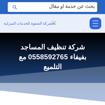
البحث
ابحث
عن:
شركة تنظيف المساجد
بفيفاء 0558592765 مع
التلميع