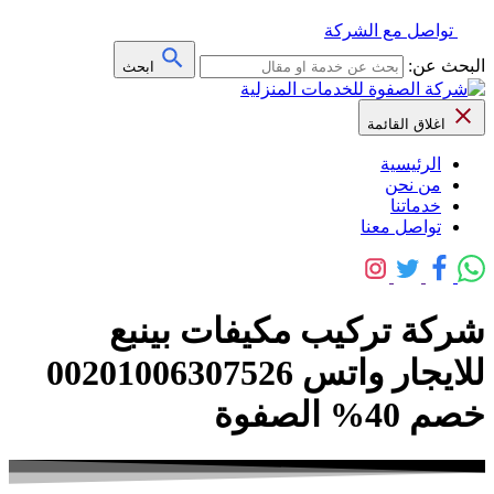
تواصل مع الشركة
البحث عن:
ابحث
اغلاق القائمة
الرئيسية
من نحن
خدماتنا
تواصل معنا
شركة تركيب مكيفات بينبع
للايجار واتس 00201006307526
خصم 40% الصفوة