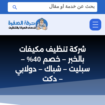
البحث
ابحث
عن:
شركة تنظيف مكيفات
بالخبر – خصم 40% –
سبليت – شباك – دولابي
– دكت