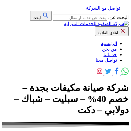
تواصل مع الشركة
البحث عن:
ابحث
اغلاق القائمة
الرئيسية
من نحن
خدماتنا
تواصل معنا
شركة صيانة مكيفات بجدة –
خصم 40% – سبليت – شباك –
دولابي – دكت