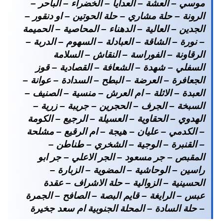
موسي – العشة – العدايا – الخضراء – الباحر –
الرونة – حلة مشاري – حلة الحوتين – او دنقور –
الجدين – العالية – الدهناء – المحاصية – الحميمة
– نورة – الشاقة – العبادلة – السهوم – الدربة –
الرقاونة – الفوراسة – النقاش – السلامة
السفلي – شهدة – الشعافة – القصادية – قوز
الجعافرة – العرضة – البطح – السدادة – عوانة –
العبدة – الاثلة – ام العرش – منسية – الصنيف –
السبخة – الجرف – الحجرين – جريبة – زرية –
الهدوي – الحقاوية – العسيلة – الرجيع – الكومة
– الكدمي – عليان – هيجة – ام الرقيع – مشلحة
– القنبرة – الوجية – الشخري – طناطن –
المقبص – جر مسعود – الجر الاعلي – جر ابو
راسين – الوحاشية – المضوية – الزبارة –
الحسينية – الزوالية – حلة الاشراف – عقدة
عبس – الرايغة – قايم البصة – الصافح – الجمرة
– حلة السادة – المحلة الجنوبية ام سعد جخيرة