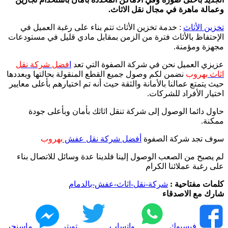
وعمالة ماهرة في مجال نقل الاثاث.
تخزين الأثاث
: خدمة تخزين الأثاث تتم بناء على رغبة العميل في
الإحتفاظ بالأثاث فترة من الزمن بمقابل مادي قليل في مستودعات
مجهزة ومؤمنة.
عزيزي العميل نحن في شركة الصفوة التي تعد
ا
فضل شركة نقل
اثاث
بهروب
نضمن لكم وصول جميع القطع المنقولة بحالتها وبعددها
حيث يتمتع عمالنا بالأمانة والثقة حيث أنه تم اختيارهم بأعلى معايير
اختيار الأفراد للشركات.
حاول دائما الوصول إلى شركة تنقل اثاثك بأمان وبأعلى جودة
ممكنة.
سوف تجد شركة الصفوة
أفضل شركة نقل عفش
بهروب
لم يصبح من الصعب الوصول إلينا فلدينا عدة وسائل للاتصال بناء
على رغبة عملائنا الكرام
كلمات مفتاحية :
شركة-نقل-اثاث-عفش-بالدمام
شارك مع الاصدقاء
فيسبوك
واتساب
تويتر
ماسنجر