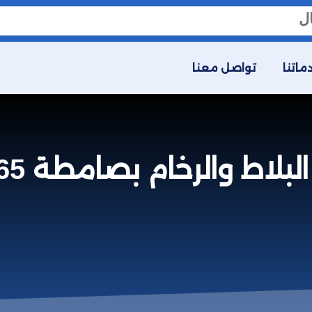
ماتنا
تواصل معنا
اط والرخام بصامطة 0558592765