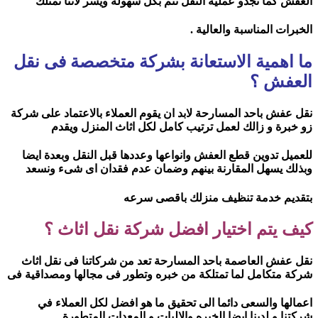
العفش كما تجدو عملية النقل تتم بكل سهولة ويسر لاننا نمتلك
الخبرات المناسبة والعالية .
ما اهمية الاستعانة بشركة متخصصة فى نقل
العفش ؟
نقل عفش باحد المسارحة لابد ان يقوم العملاء بالاعتماد على شركة
زو خبرة و زالك لعمل ترتيب كامل لكل اثاث المنزل ويقدم
للعميل تدوين قطع العفش وانواعها وعددها قبل النقل وبعدة ايضا
وبذلك يسهل المقارنة بينهم وضمان عدم فقدان اى شىء ونسعد
بتقديم خدمة تنظيف منزلك باقصى سرعه
كيف يتم اختيار افضل شركة نقل اثاث ؟
نقل عفش العاصمة باحد المسارحة تعد من شركاتنا فى نقل اثاث
شركة متكامل لما تمتلكة من خبره وتطور فى مجالها ومصداقية فى
اعمالها والسعى دائما الى تحقيق ما هو افضل لكل العملاء في
شركتنا و لدينا ايضا الخبره والاليات و المعدات المتطورة