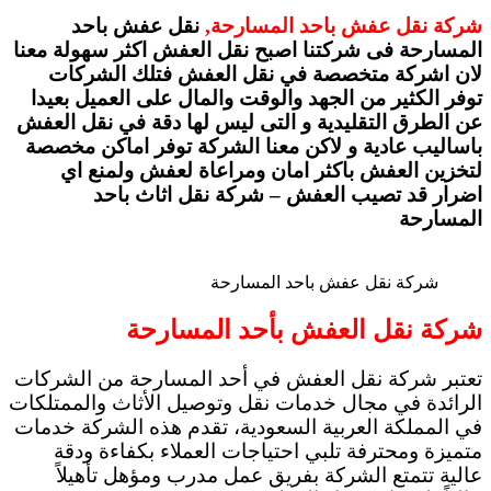
شركة نقل عفش باحد المسارحة,
نقل عفش باحد
المسارحة فى شركتنا اصبح نقل العفش اكثر سهولة معنا
لان اشركة متخصصة في نقل العفش فتلك الشركات
توفر الكثير من الجهد والوقت والمال على العميل بعيدا
عن الطرق التقليدية و التى ليس لها دقة في نقل العفش
باساليب عادية و لاكن معنا الشركة توفر اماكن مخصصة
لتخزين العفش باكثر امان ومراعاة لعفش ولمنع اي
اضرار قد تصيب العفش – شركة نقل اثاث باحد
المسارحة
شركة نقل عفش باحد المسارحة
شركة نقل العفش بأحد المسارحة
تعتبر شركة نقل العفش في أحد المسارحة من الشركات
الرائدة في مجال خدمات نقل وتوصيل الأثاث والممتلكات
في المملكة العربية السعودية، تقدم هذه الشركة خدمات
متميزة ومحترفة تلبي احتياجات العملاء بكفاءة ودقة
عالية تتمتع الشركة بفريق عمل مدرب ومؤهل تأهيلاً