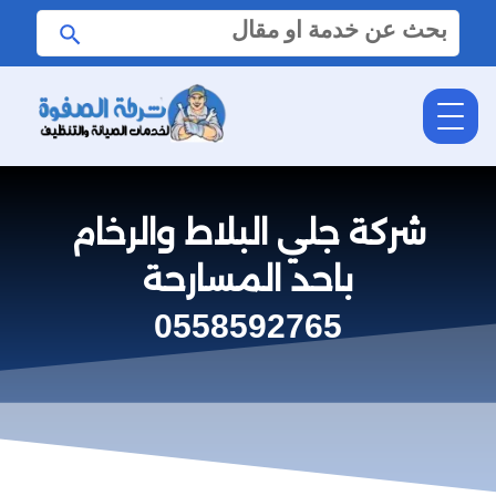
البحث
ابحث
عن:
شركة جلي البلاط والرخام
باحد المسارحة
0558592765