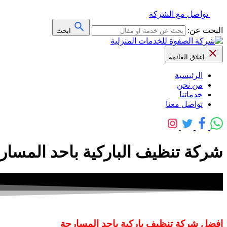
تواصل مع الشركة
البحث عن:
ابحث
اغلاق القائمة
الرئيسية
من نحن
خدماتنا
تواصل معنا
شركة تنظيف الباركية باحد المسارحة 0558592765 خشب – بلاط –
افضل شركة تنظيف باركية باحد المسارحة