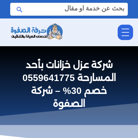
البحث
ابحث
عن:
شركة عزل خزانات بأحد
المسارحة 0559641775
خصم 30% – شركة
الصفوة