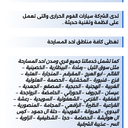
لدى الشركة سيارات الفوم الحرارى والتى تعمل
على انظمة وتقنية حديثة .
تغطى كافة مناطق احد المسارحة
كما تشمل خدماتنا جميع قري ومدن احد المسارحة
مثل سوق الليل – رمادة – البيطارية – الخصينية –
القائم – ابو العرج – المقرقم – المنجارة – العتبة –
قزع – قنبورة – المخشلية – الحصمة – العلولية
الغربية – الهجنية – الحبجية – المصقع – الجعدية –
عيسان – الجروف – الحوراني – الحامضة – الرواجحة –
الغفقية – القزعي – الشعفولية – السويدية – رعشة –
القراعية – الظيرة – الرافعي – المجامة – المنصورية –
البدوي – المروانة – الغويدية – حلة ال حمود – كرس
ال هوايشة – الحصامة – حجا – الشطيفية – الزاوية –
السر – عذيبة الشرقية