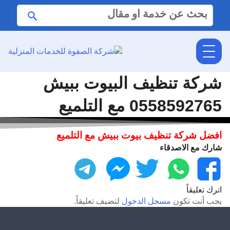
البحث
ابحث
عن:
شركة تنظيف البيوت ببيش
0558592765 مع التلميع
افضل شركة تنظيف بيوت ببيش مع التلميع
شارك مع الاصدقاء
فيسبوك
واتساب
تويتر
ماسنجر
تليجرام
اترك تعليقاً
يجب أنت تكون
مسجل الدخول
لتضيف تعليقاً.