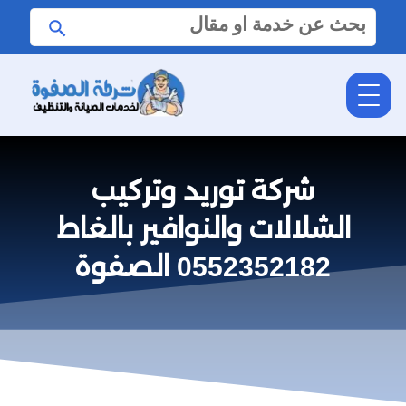
البحث
ابحث
عن:
شركة توريد وتركيب
الشلالات والنوافير بالغاط
0552352182 الصفوة