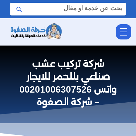
البحث
ابحث
عن:
شركة تركيب عشب
صناعي بللحمر للايجار
واتس 00201006307526
– شركة الصفوة