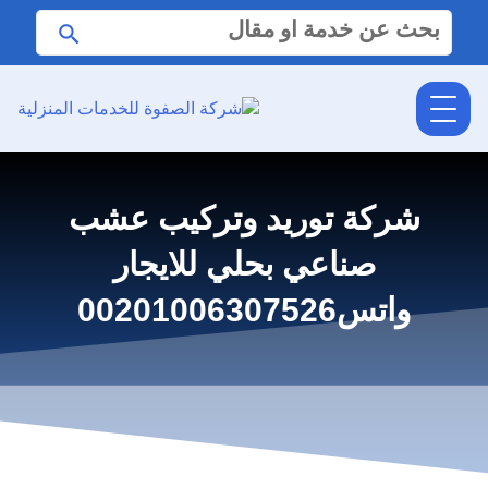
البحث
ابحث
عن:
شركة توريد وتركيب عشب
صناعي بحلي للايجار
واتس00201006307526