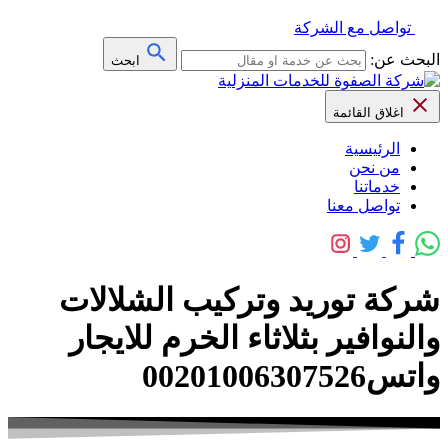
تواصل مع الشركة
البحث عن:
ابحث
اغلاق القائمة
الرئيسية
من نحن
خدماتنا
تواصل معنا
شركة توريد وتركيب الشلالات
والنوافير بثلاثاء الخرم للايجار
واتس00201006307526