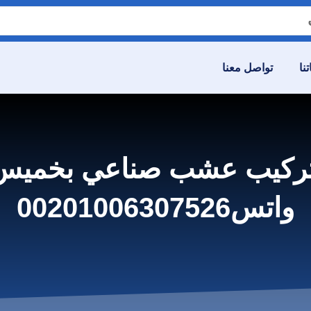
نا
تواصل معنا
تركيب عشب صناعي بخميس 
واتس00201006307526