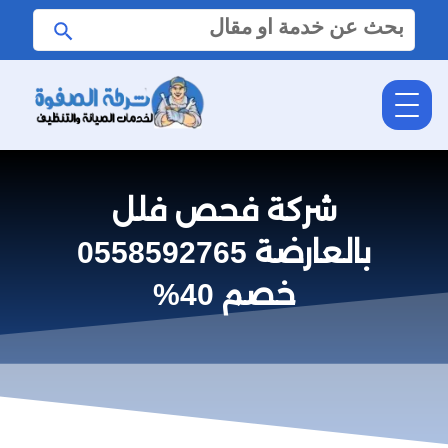
البحث
ابحث
عن:
شركة فحص فلل
بالعارضة 0558592765
خصم 40%