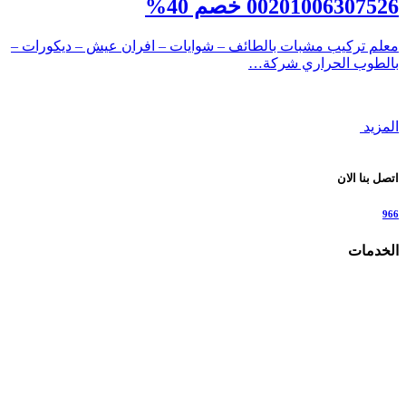
00201006307526 خصم 40%
معلم تركيب مشبات بالطائف – شوايات – افران عيش – ديكورات –
بالطوب الحراري شركة…
المزيد
اتصل بنا الان
966
الخدمات