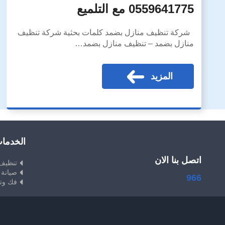
0559641775 مع التلميع
شركة تنظيف منازل بضمد كلمات بحثية شركة تنظيف
منازل بضمد – تنظيف منازل بضمد…
المزيد
الخدما
اتصل بنا الان
تنظيف
صيانة 
966
فك وت