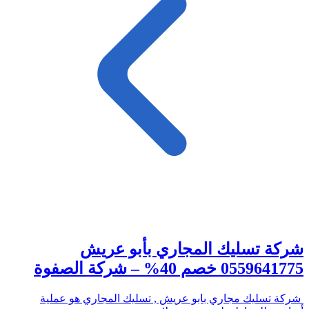
شركة تسليك المجاري بأبو عريش
0559641775 خصم 40% – شركة الصفوة
شركة تسليك مجاري بابو عريش , تسليك المجاري هو عملية