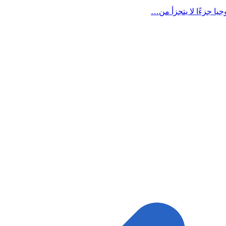
يا جزءًا لا يتجزأ من…