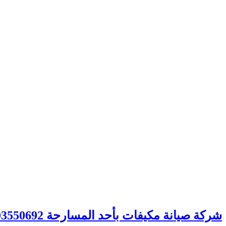
شركة صيانة مكيفات بأحد المسارحة 0503550692 خصم 30% – شركة الصفوة