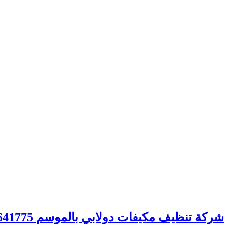
شركة تنظيف مكيفات دولابي بالموسم 0559641775 خصم 40% – شركة الصفوة