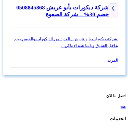
شركة ديكورات بأبو عريش 0508845868
خصم 30% – شركة الصفوة
شركة ديكورات بابو عريش , العديد من الديكورات والجبس بورد
بداخل الفنادق ودائما هذة الاماكن…
المزيد
اتصل بنا الان
966
الخدمات